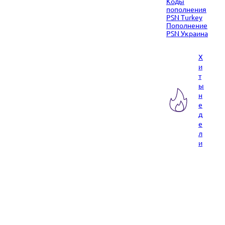
Коды
пополнения
PSN Turkey
Пополнение
PSN Украина
Х
и
т
ы
н
е
д
е
л
и