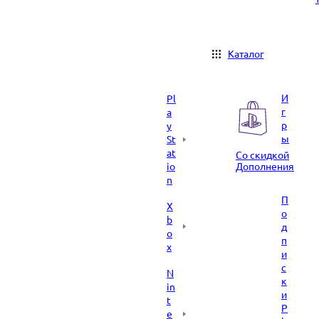
Каталог
И
Pl
г
a
р
y
ы
St
at
Со скидкой
io
Дополнения
n
П
X
о
b
д
o
п
x
и
с
N
к
in
и
t
P
e