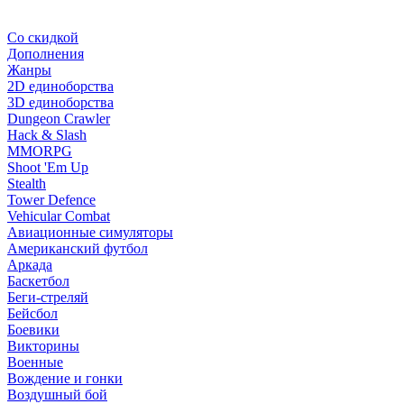
Со скидкой
Дополнения
Жанры
2D единоборства
3D единоборства
Dungeon Crawler
Hack & Slash
MMORPG
Shoot 'Em Up
Stealth
Tower Defence
Vehicular Combat
Авиационные симуляторы
Американский футбол
Аркада
Баскетбол
Беги-стреляй
Бейсбол
Боевики
Викторины
Военные
Вождение и гонки
Воздушный бой