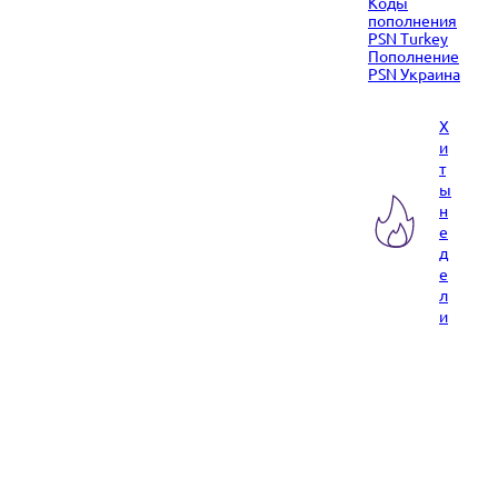
Коды
пополнения
PSN Turkey
Пополнение
PSN Украина
Х
и
т
ы
н
е
д
е
л
и