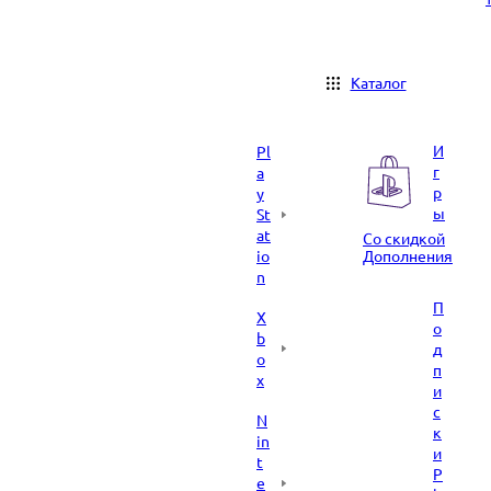
Каталог
И
Pl
г
a
р
y
ы
St
at
Со скидкой
io
Дополнения
n
П
X
о
b
д
o
п
x
и
с
N
к
in
и
t
P
e