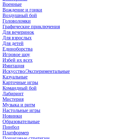
Военные
Вождение и гонки
Воздушный бой
Головоломки
Графические приключения
Для вечеринок
Для взрослых
Для детей
Единоборства
Игровое шоу
Избей их всех
Имитация
Искусство/Экспериментальные
Казуальные
Карточные игры
Командный бой
Лабиринт
Мистерия
Музыка и ритм
Настольные игры
Новинки
Образовательные
Пинбол
Платформер
Пошаговые стратегии