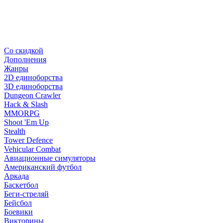
Со скидкой
Дополнения
Жанры
2D единоборства
3D единоборства
Dungeon Crawler
Hack & Slash
MMORPG
Shoot 'Em Up
Stealth
Tower Defence
Vehicular Combat
Авиационные симуляторы
Американский футбол
Аркада
Баскетбол
Беги-стреляй
Бейсбол
Боевики
Викторины