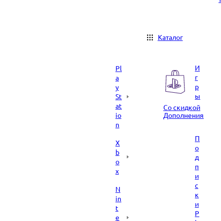
Каталог
И
Pl
г
a
р
y
ы
St
at
Со скидкой
io
Дополнения
n
П
X
о
b
д
o
п
x
и
с
N
к
in
и
t
P
e