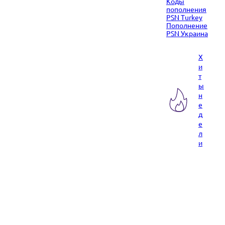
Коды
пополнения
PSN Turkey
Пополнение
PSN Украина
Х
и
т
ы
н
е
д
е
л
и