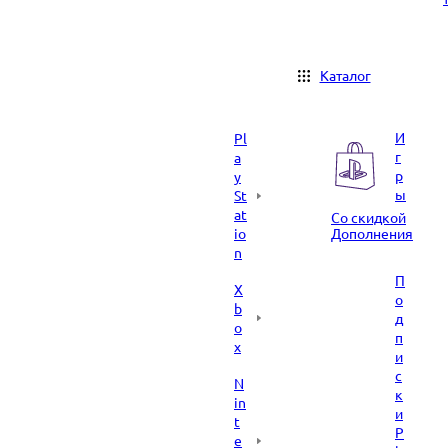
Каталог
И
Pl
г
a
р
y
ы
St
at
Со скидкой
io
Дополнения
n
П
X
о
b
д
o
п
x
и
с
N
к
in
и
t
P
e