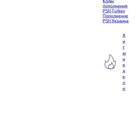
Коды
пополнения
PSN Turkey
Пополнение
PSN Украина
Х
и
т
ы
н
е
д
е
л
и