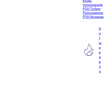
Коды
пополнения
PSN Turkey
Пополнение
PSN Украина
Х
и
т
ы
н
е
д
е
л
и