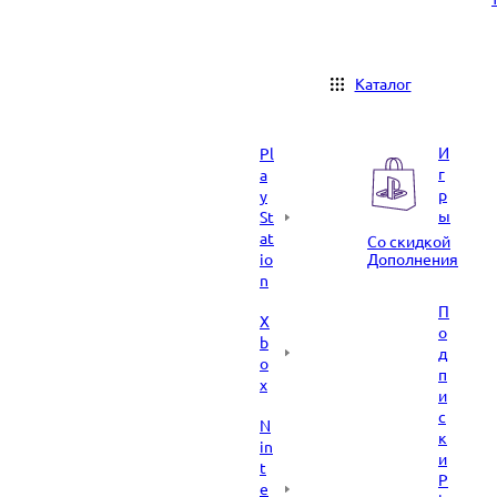
Каталог
И
Pl
г
a
р
y
ы
St
at
Со скидкой
io
Дополнения
n
П
X
о
b
д
o
п
x
и
с
N
к
in
и
t
P
e