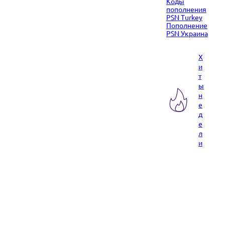
Коды
пополнения
PSN Turkey
Пополнение
PSN Украина
Х
и
т
ы
н
е
д
е
л
и