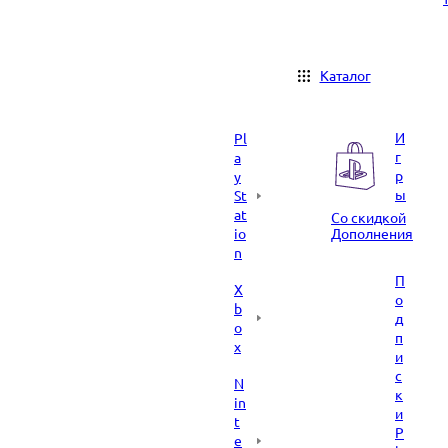
Каталог
И
Pl
г
a
р
y
ы
St
at
Со скидкой
io
Дополнения
n
П
X
о
b
д
o
п
x
и
с
N
к
in
и
t
P
e