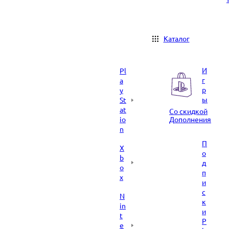
Каталог
И
Pl
г
a
р
y
ы
St
at
Со скидкой
io
Дополнения
n
П
X
о
b
д
o
п
x
и
с
N
к
in
и
t
P
e