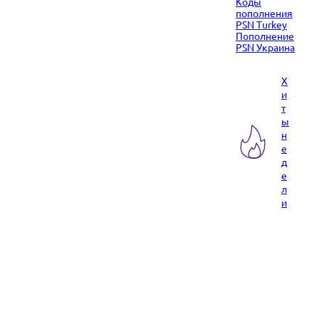
Коды
пополнения
PSN Turkey
Пополнение
PSN Украина
Х
и
т
ы
н
е
д
е
л
и