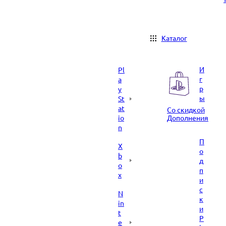
Каталог
И
Pl
г
a
р
y
ы
St
at
Со скидкой
io
Дополнения
n
П
X
о
b
д
o
п
x
и
с
N
к
in
и
t
P
e