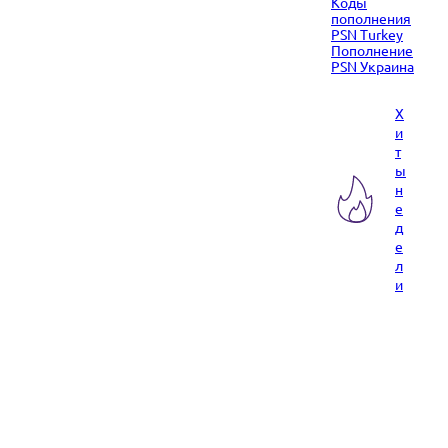
Коды
пополнения
PSN Turkey
Пополнение
PSN Украина
Х
и
т
ы
н
е
д
е
л
и