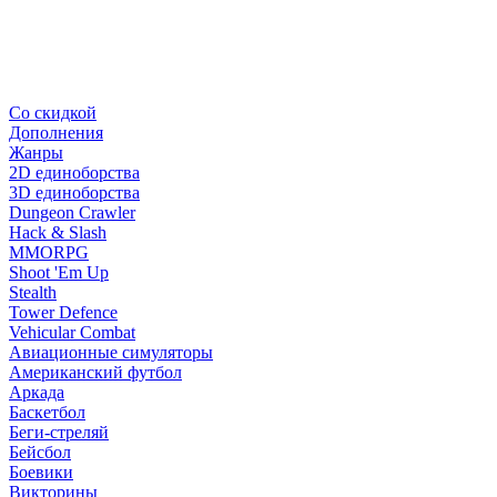
Со скидкой
Дополнения
Жанры
2D единоборства
3D единоборства
Dungeon Crawler
Hack & Slash
MMORPG
Shoot 'Em Up
Stealth
Tower Defence
Vehicular Combat
Авиационные симуляторы
Американский футбол
Аркада
Баскетбол
Беги-стреляй
Бейсбол
Боевики
Викторины