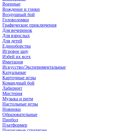
Военные
Вождение и гонки
Воздушный бой
Головоломки
Графические приключения
Для вечеринок
Для взрослых
Для детей
Единоборства
Игровое шоу
Избей их всех
Имитация
Искусство/Экспериментальные
Казуальные
Карточные игры
Командный бой
Лабиринт
Мистерия
Музыка и ритм
Настольные игры
Новинки
Образовательные
Пинбол
Платформер
Пошаговые стратегии