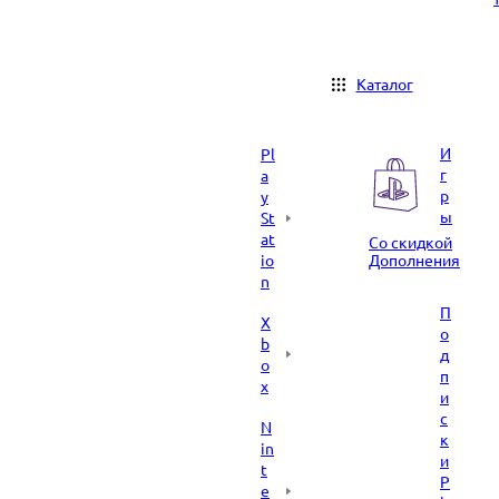
Каталог
И
Pl
г
a
р
y
ы
St
at
Со скидкой
io
Дополнения
n
П
X
о
b
д
o
п
x
и
с
N
к
in
и
t
P
e