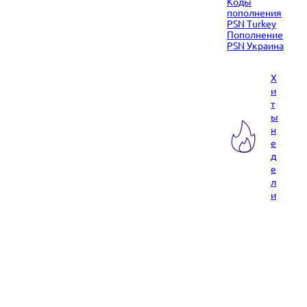
Коды
пополнения
PSN Turkey
Пополнение
PSN Украина
Х
и
т
ы
н
е
д
е
л
и