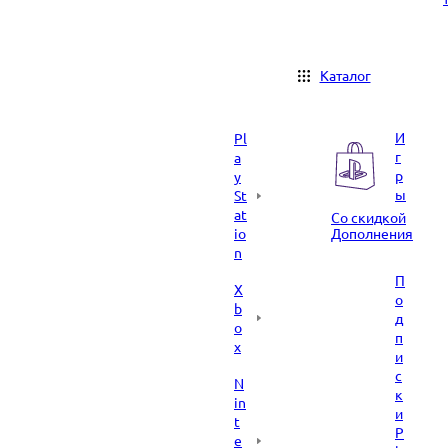
Каталог
И
Pl
г
a
р
y
ы
St
at
Со скидкой
io
Дополнения
n
П
X
о
b
д
o
п
x
и
с
N
к
in
и
t
P
e