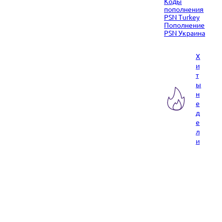
Коды
пополнения
PSN Turkey
Пополнение
PSN Украина
Х
и
т
ы
н
е
д
е
л
и