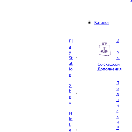
Каталог
И
Pl
г
a
р
y
ы
St
at
Со скидкой
io
Дополнения
n
П
X
о
b
д
o
п
x
и
с
N
к
in
и
t
P
e