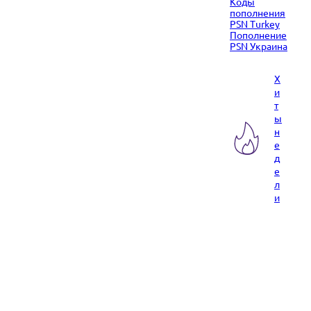
Коды
пополнения
PSN Turkey
Пополнение
PSN Украина
Х
и
т
ы
н
е
д
е
л
и