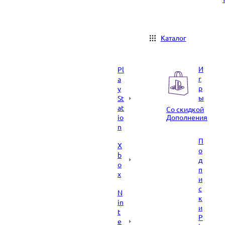
Каталог
И
Pl
г
a
р
y
ы
St
at
Со скидкой
io
Дополнения
n
П
X
о
b
д
o
п
x
и
с
N
к
in
и
t
P
e