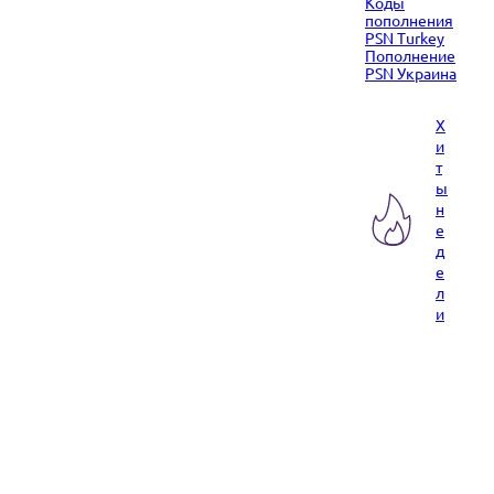
Коды
пополнения
PSN Turkey
Пополнение
PSN Украина
Х
и
т
ы
н
е
д
е
л
и