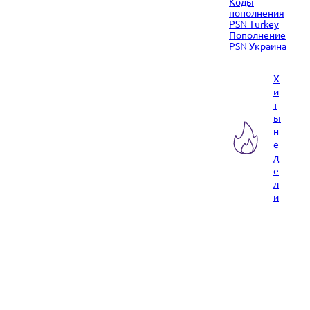
Коды
пополнения
PSN Turkey
Пополнение
PSN Украина
Х
и
т
ы
н
е
д
е
л
и