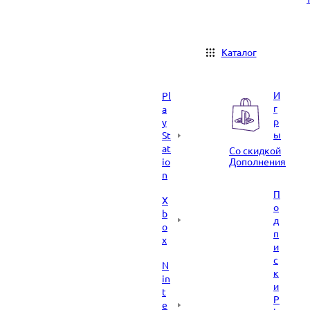
Каталог
И
Pl
г
a
р
y
ы
St
at
Со скидкой
io
Дополнения
n
П
X
о
b
д
o
п
x
и
с
N
к
in
и
t
P
e