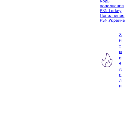
Коды
пополнения
PSN Turkey
Пополнение
PSN Украина
Х
и
т
ы
н
е
д
е
л
и