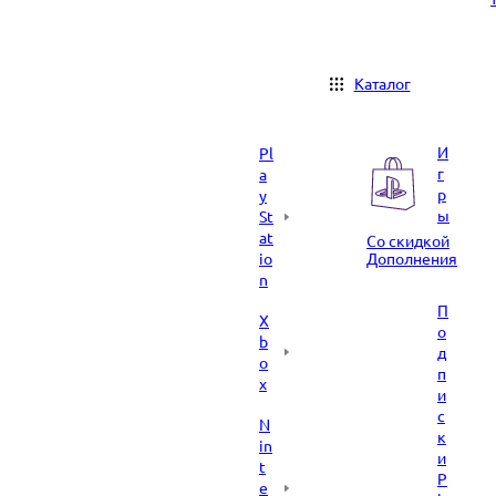
Каталог
И
Pl
г
a
р
y
ы
St
at
Со скидкой
io
Дополнения
n
П
X
о
b
д
o
п
x
и
с
N
к
in
и
t
P
e