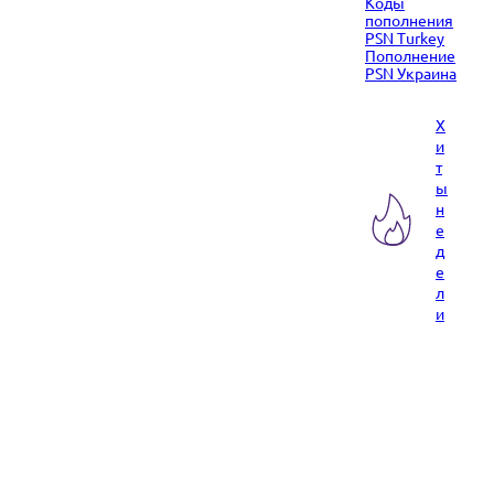
Коды
пополнения
PSN Turkey
Пополнение
PSN Украина
Х
и
т
ы
н
е
д
е
л
и