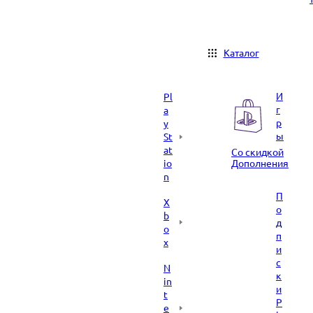
Каталог
И
Pl
г
a
р
y
ы
St
at
Со скидкой
io
Дополнения
n
П
X
о
b
д
o
п
x
и
с
N
к
in
и
t
P
e