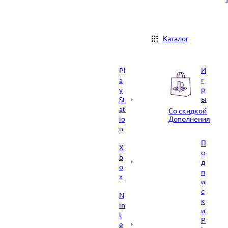
Каталог
И
Pl
г
a
р
y
ы
St
at
Со скидкой
io
Дополнения
n
П
X
о
b
д
o
п
x
и
с
N
к
in
и
t
P
e