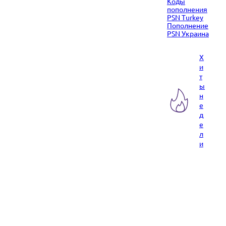
Коды
пополнения
PSN Turkey
Пополнение
PSN Украина
Х
и
т
ы
н
е
д
е
л
и