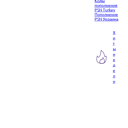
Коды
пополнения
PSN Turkey
Пополнение
PSN Украина
Х
и
т
ы
н
е
д
е
л
и