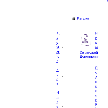
Каталог
И
Pl
г
a
р
y
ы
St
at
Со скидкой
io
Дополнения
n
П
X
о
b
д
o
п
x
и
с
N
к
in
и
t
P
e