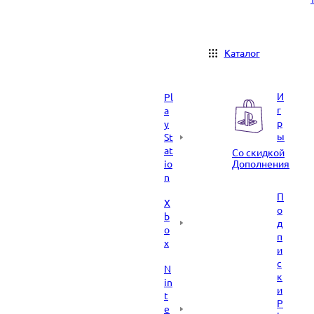
Каталог
И
Pl
г
a
р
y
ы
St
at
Со скидкой
io
Дополнения
n
П
X
о
b
д
o
п
x
и
с
N
к
in
и
t
P
e