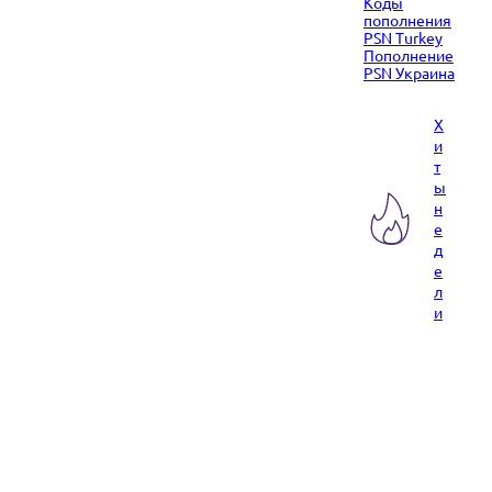
Коды
пополнения
PSN Turkey
Пополнение
PSN Украина
Х
и
т
ы
н
е
д
е
л
и