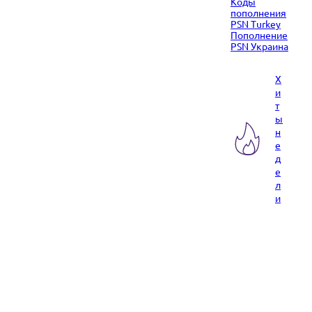
Коды
пополнения
PSN Turkey
Пополнение
PSN Украина
Х
и
т
ы
н
е
д
е
л
и