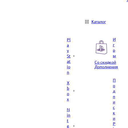
Каталог
И
Pl
г
a
р
y
ы
St
at
Со скидкой
io
Дополнения
n
П
X
о
b
д
o
п
x
и
с
N
к
in
и
t
P
e