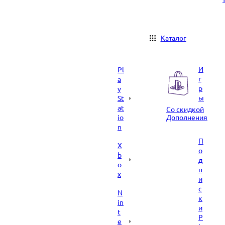
Каталог
И
Pl
г
a
р
y
ы
St
at
Со скидкой
io
Дополнения
n
П
X
о
b
д
o
п
x
и
с
N
к
in
и
t
P
e