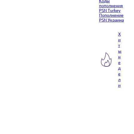
Коды
пополнения
PSN Turkey
Пополнение
PSN Украина
Х
и
т
ы
н
е
д
е
л
и