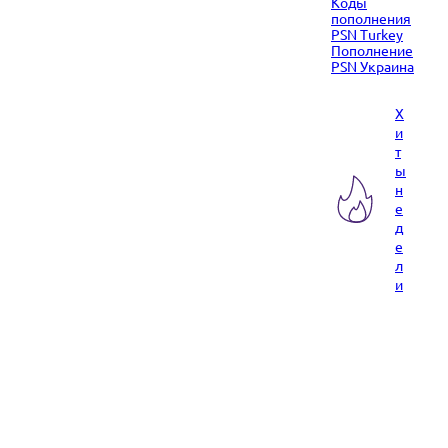
Коды
пополнения
PSN Turkey
Пополнение
PSN Украина
Х
и
т
ы
н
е
д
е
л
и