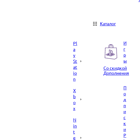
Каталог
И
Pl
г
a
р
y
ы
St
at
Со скидкой
io
Дополнения
n
П
X
о
b
д
o
п
x
и
с
N
к
in
и
t
P
e