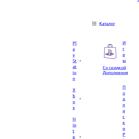
Каталог
И
Pl
г
a
р
y
ы
St
at
Со скидкой
io
Дополнения
n
П
X
о
b
д
o
п
x
и
с
N
к
in
и
t
P
e