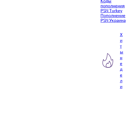
Коды
пополнения
PSN Turkey
Пополнение
PSN Украина
Х
и
т
ы
н
е
д
е
л
и