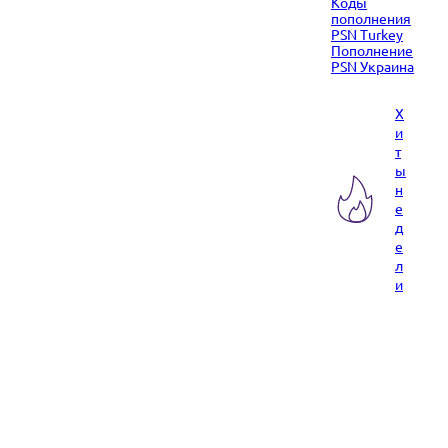
Коды
пополнения
PSN Turkey
Пополнение
PSN Украина
Х
и
т
ы
н
е
д
е
л
и