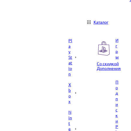
Каталог
И
Pl
г
a
р
y
ы
St
at
Со скидкой
io
Дополнения
n
П
X
о
b
д
o
п
x
и
с
N
к
in
и
t
P
e