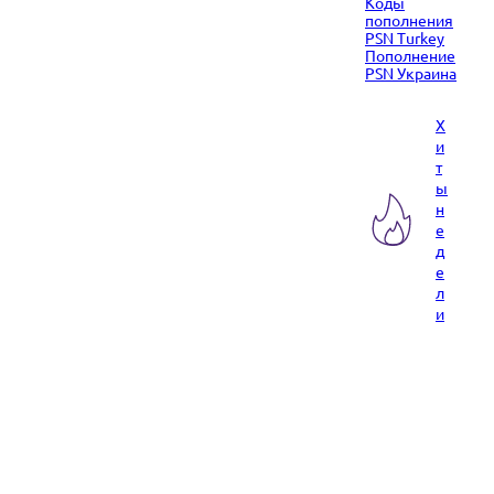
Коды
пополнения
PSN Turkey
Пополнение
PSN Украина
Х
и
т
ы
н
е
д
е
л
и