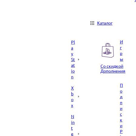
Каталог
И
Pl
г
a
р
y
ы
St
at
Со скидкой
io
Дополнения
n
П
X
о
b
д
o
п
x
и
с
N
к
in
и
t
P
e