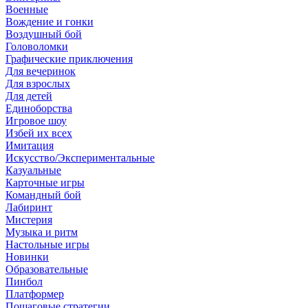
Военные
Вождение и гонки
Воздушный бой
Головоломки
Графические приключения
Для вечеринок
Для взрослых
Для детей
Единоборства
Игровое шоу
Избей их всех
Имитация
Искусство/Экспериментальные
Казуальные
Карточные игры
Командный бой
Лабиринт
Мистерия
Музыка и ритм
Настольные игры
Новинки
Образовательные
Пинбол
Платформер
Пошаговые стратегии