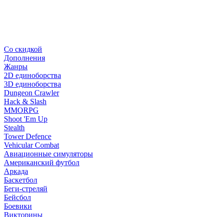
Со скидкой
Дополнения
Жанры
2D единоборства
3D единоборства
Dungeon Crawler
Hack & Slash
MMORPG
Shoot 'Em Up
Stealth
Tower Defence
Vehicular Combat
Авиационные симуляторы
Американский футбол
Аркада
Баскетбол
Беги-стреляй
Бейсбол
Боевики
Викторины