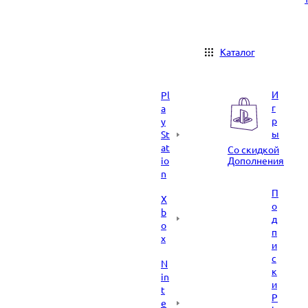
Каталог
И
Pl
г
a
р
y
ы
St
at
Со скидкой
io
Дополнения
n
П
X
о
b
д
o
п
x
и
с
N
к
in
и
t
P
e