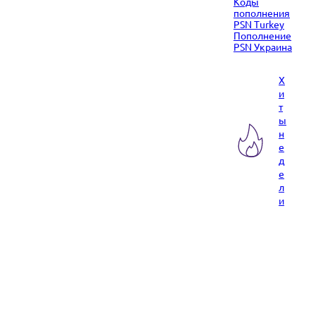
Коды
пополнения
PSN Turkey
Пополнение
PSN Украина
Х
и
т
ы
н
е
д
е
л
и