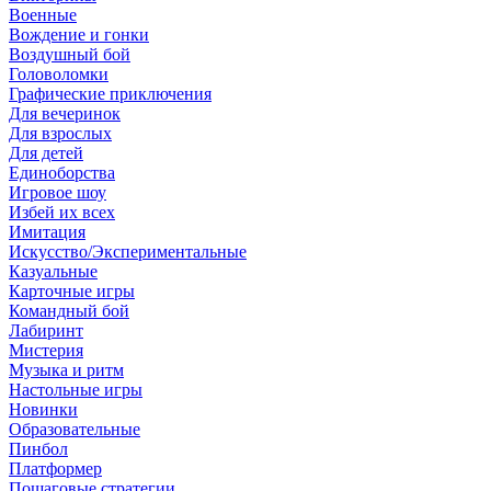
Военные
Вождение и гонки
Воздушный бой
Головоломки
Графические приключения
Для вечеринок
Для взрослых
Для детей
Единоборства
Игровое шоу
Избей их всех
Имитация
Искусство/Экспериментальные
Казуальные
Карточные игры
Командный бой
Лабиринт
Мистерия
Музыка и ритм
Настольные игры
Новинки
Образовательные
Пинбол
Платформер
Пошаговые стратегии