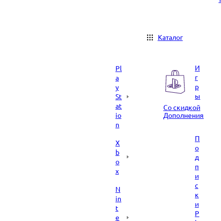
Каталог
И
Pl
г
a
р
y
ы
St
at
Со скидкой
io
Дополнения
n
П
X
о
b
д
o
п
x
и
с
N
к
in
и
t
P
e