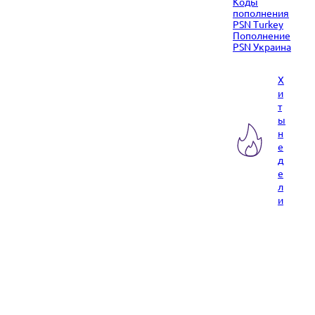
Коды
пополнения
PSN Turkey
Пополнение
PSN Украина
Х
и
т
ы
н
е
д
е
л
и