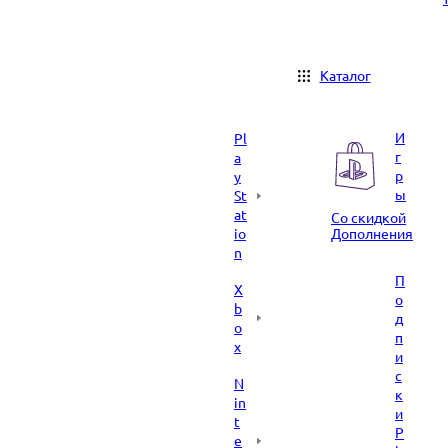
Каталог
И
Pl
г
a
р
y
ы
St
at
Со скидкой
io
Дополнения
n
П
X
о
b
д
o
п
x
и
с
N
к
in
и
t
P
e