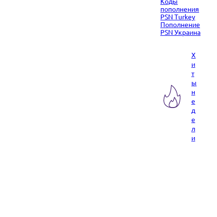
Коды
пополнения
PSN Turkey
Пополнение
PSN Украина
Х
и
т
ы
н
е
д
е
л
и