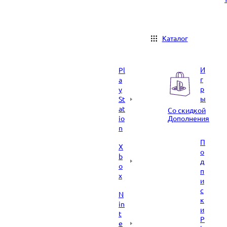
Каталог
И
Pl
г
a
р
y
ы
St
at
Со скидкой
io
Дополнения
n
П
X
о
b
д
o
п
x
и
с
N
к
in
и
t
P
e