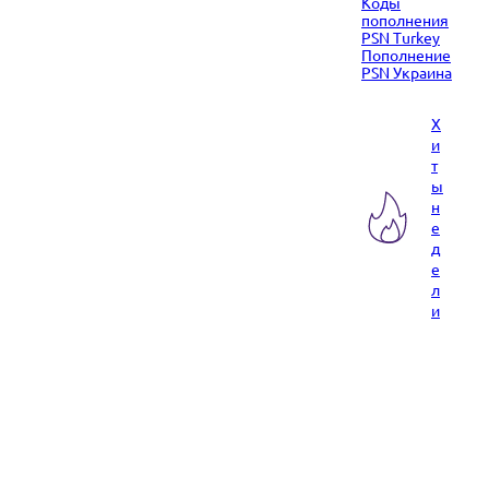
Коды
пополнения
PSN Turkey
Пополнение
PSN Украина
Х
и
т
ы
н
е
д
е
л
и