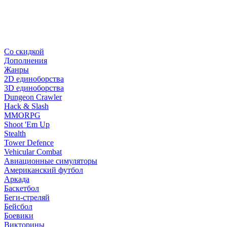
Со скидкой
Дополнения
Жанры
2D единоборства
3D единоборства
Dungeon Crawler
Hack & Slash
MMORPG
Shoot 'Em Up
Stealth
Tower Defence
Vehicular Combat
Авиационные симуляторы
Американский футбол
Аркада
Баскетбол
Беги-стреляй
Бейсбол
Боевики
Викторины