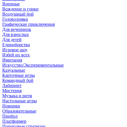
Военные
Вождение и гонки
Воздушный бой
Головоломки
Графические приключения
Для вечеринок
Для взрослых
Для детей
Единоборства
Игровое шоу
Избей их всех
Имитация
Искусство/Экспериментальные
Казуальные
Карточные игры
Командный бой
Лабиринт
Мистерия
Музыка и ритм
Настольные игры
Новинки
Образовательные
Пинбол
Платформер
Пошаговые стратегии