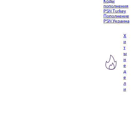
Коды
пополнения
PSN Turkey
Пополнение
PSN Украина
Х
и
т
ы
н
е
д
е
л
и