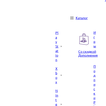
Каталог
И
Pl
г
a
р
y
ы
St
at
Со скидкой
io
Дополнения
n
П
X
о
b
д
o
п
x
и
с
N
к
in
и
t
P
e