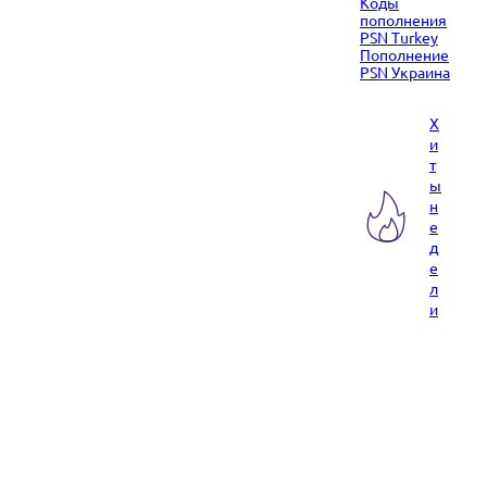
Коды
пополнения
PSN Turkey
Пополнение
PSN Украина
Х
и
т
ы
н
е
д
е
л
и