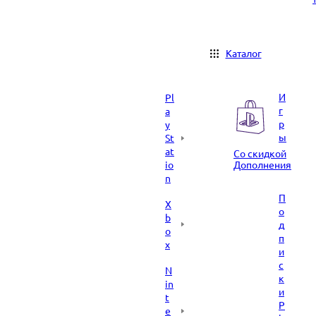
Каталог
И
Pl
г
a
р
y
ы
St
at
Со скидкой
io
Дополнения
n
П
X
о
b
д
o
п
x
и
с
N
к
in
и
t
P
e