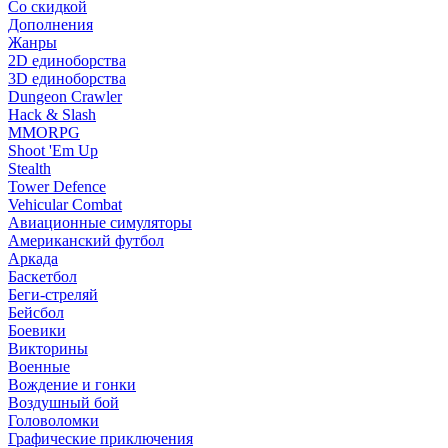
Со скидкой
Дополнения
Жанры
2D единоборства
3D единоборства
Dungeon Crawler
Hack & Slash
MMORPG
Shoot 'Em Up
Stealth
Tower Defence
Vehicular Combat
Авиационные симуляторы
Американский футбол
Аркада
Баскетбол
Беги-стреляй
Бейсбол
Боевики
Викторины
Военные
Вождение и гонки
Воздушный бой
Головоломки
Графические приключения