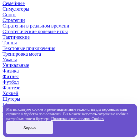
Семейные
Симуляторы
Спорт
Стратегии
Стратегии в реальном времени
Стратегические ролевые игры
Тактические
Танцы
Текстовые приключения
Тренировка мозга
Ужасы
Уникальные
Физика
Фитнес
Футбол
Фэнтези
Хоккей
Шутеры
Шутеры от первого лица
Мы используем cookies и рекомендательные технологии для персонализации
Эпические
сервисов и удобства пользователей. Вы можете запретить сохранение cookie в
Подписки PlayStation Plus
настройках своего браузера.
Политика использования Cookies
Хорошо