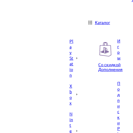
Каталог
И
Pl
г
a
р
y
ы
St
at
Со скидкой
io
Дополнения
n
П
X
о
b
д
o
п
x
и
с
N
к
in
и
t
P
e