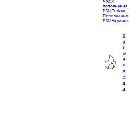
Коды
пополнения
PSN Turkey
Пополнение
PSN Украина
Х
и
т
ы
н
е
д
е
л
и