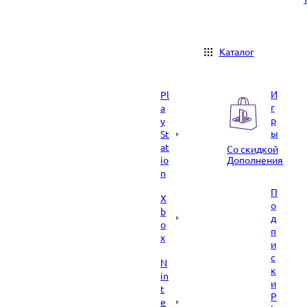
Каталог
И
Pl
г
a
р
y
ы
St
at
Со скидкой
io
Дополнения
n
П
X
о
b
д
o
п
x
и
с
N
к
in
и
t
P
e