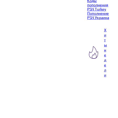
Коды
пополнения
PSN Turkey
Пополнение
PSN Украина
Х
и
т
ы
н
е
д
е
л
и