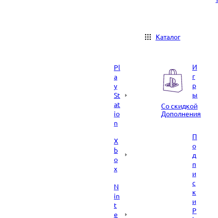
Каталог
И
Pl
г
a
р
y
ы
St
at
Со скидкой
io
Дополнения
n
П
X
о
b
д
o
п
x
и
с
N
к
in
и
t
P
e