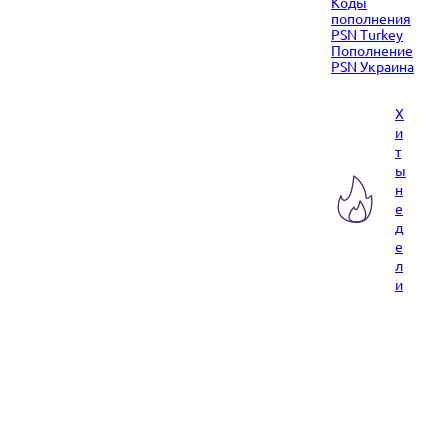
Коды
пополнения
PSN Turkey
Пополнение
PSN Украина
Х
и
т
ы
н
е
д
е
л
и