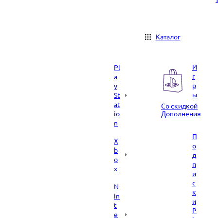
Каталог
И
Pl
г
a
р
y
ы
St
at
Со скидкой
io
Дополнения
n
П
X
о
b
д
o
п
x
и
с
N
к
in
и
t
P
e