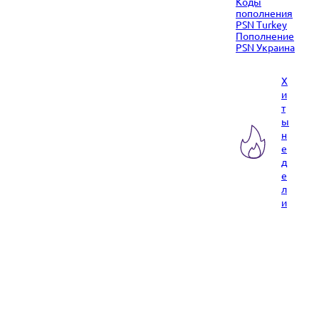
Коды
пополнения
PSN Turkey
Пополнение
PSN Украина
Х
и
т
ы
н
е
д
е
л
и