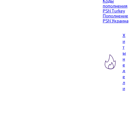
Коды
пополнения
PSN Turkey
Пополнение
PSN Украина
Х
и
т
ы
н
е
д
е
л
и