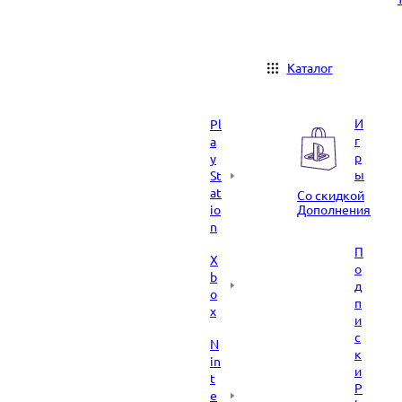
Каталог
И
Pl
г
a
р
y
ы
St
at
Со скидкой
io
Дополнения
n
П
X
о
b
д
o
п
x
и
с
N
к
in
и
t
P
e