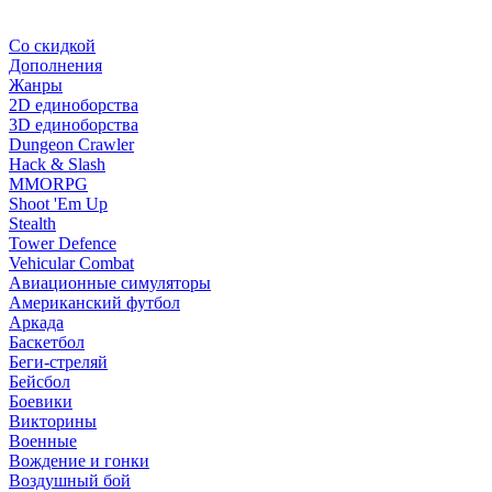
Со скидкой
Дополнения
Жанры
2D единоборства
3D единоборства
Dungeon Crawler
Hack & Slash
MMORPG
Shoot 'Em Up
Stealth
Tower Defence
Vehicular Combat
Авиационные симуляторы
Американский футбол
Аркада
Баскетбол
Беги-стреляй
Бейсбол
Боевики
Викторины
Военные
Вождение и гонки
Воздушный бой