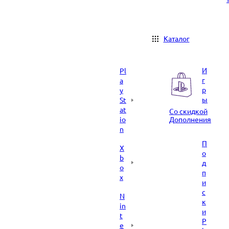
Каталог
И
Pl
г
a
р
y
ы
St
at
Со скидкой
io
Дополнения
n
П
X
о
b
д
o
п
x
и
с
N
к
in
и
t
P
e