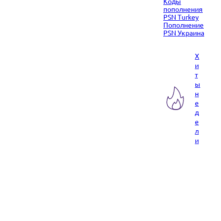
Коды
пополнения
PSN Turkey
Пополнение
PSN Украина
Х
и
т
ы
н
е
д
е
л
и