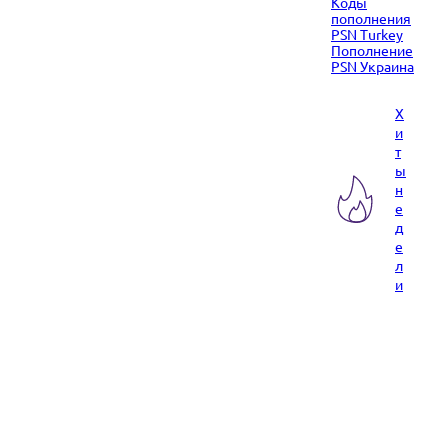
Коды
пополнения
PSN Turkey
Пополнение
PSN Украина
Х
и
т
ы
н
е
д
е
л
и