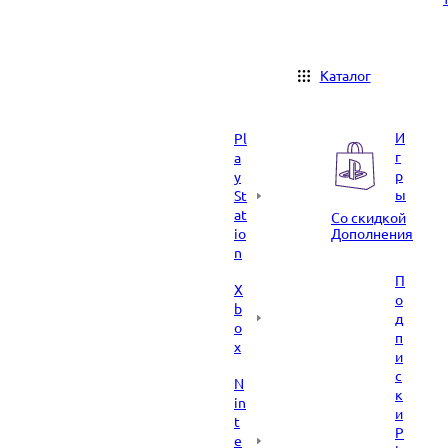
Каталог
И
Pl
г
a
р
y
ы
St
at
Со скидкой
io
Дополнения
n
П
X
о
b
д
o
п
x
и
с
N
к
in
и
t
P
e