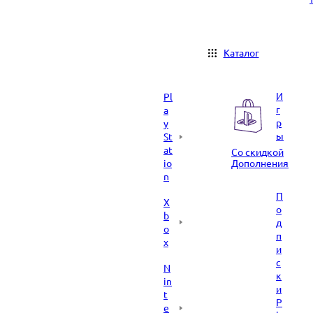
Каталог
И
Pl
г
a
р
y
ы
St
at
Со скидкой
io
Дополнения
n
П
X
о
b
д
o
п
x
и
с
N
к
in
и
t
P
e