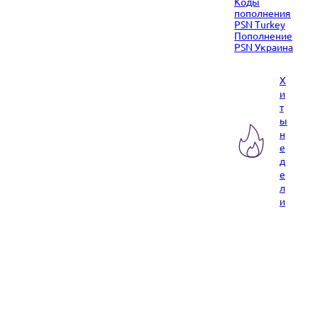
Коды
пополнения
PSN Turkey
Пополнение
PSN Украина
Х
и
т
ы
н
е
д
е
л
и