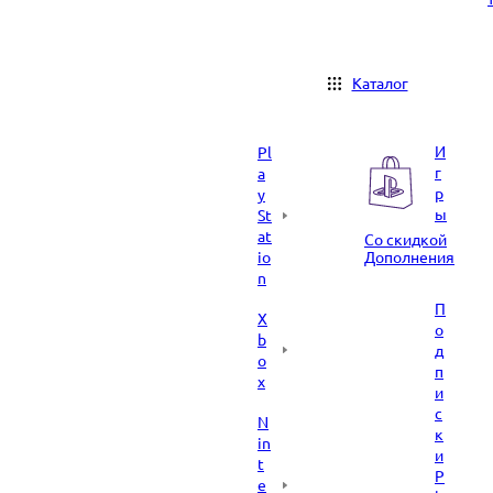
Каталог
И
Pl
г
a
р
y
ы
St
at
Со скидкой
io
Дополнения
n
П
X
о
b
д
o
п
x
и
с
N
к
in
и
t
P
e