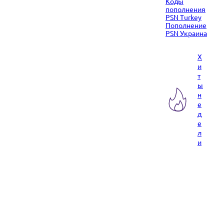
Коды
пополнения
PSN Turkey
Пополнение
PSN Украина
Х
и
т
ы
н
е
д
е
л
и