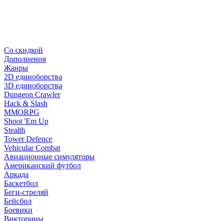
Со скидкой
Дополнения
Жанры
2D единоборства
3D единоборства
Dungeon Crawler
Hack & Slash
MMORPG
Shoot 'Em Up
Stealth
Tower Defence
Vehicular Combat
Авиационные симуляторы
Американский футбол
Аркада
Баскетбол
Беги-стреляй
Бейсбол
Боевики
Викторины