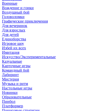
Военные
Вождение и гонки
Воздушный бой
Головоломки
Графические приключения
Для вечеринок
Для взрослых
Для детей
Единоборства
Игровое шоу
Избей их всех
Имитация
Искусство/Экспериментальные
Казуальные
Карточные игры
Командный бой
Лабиринт
Мистерия
Музыка и ритм
Настольные игры
Новинки
Образовательные
Пинбол
Платформер
Пошаговые стратегии