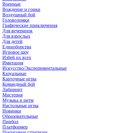
Военные
Вождение и гонки
Воздушный бой
Головоломки
Графические приключения
Для вечеринок
Для взрослых
Для детей
Единоборства
Игровое шоу
Избей их всех
Имитация
Искусство/Экспериментальные
Казуальные
Карточные игры
Командный бой
Лабиринт
Мистерия
Музыка и ритм
Настольные игры
Новинки
Образовательные
Пинбол
Платформер
Пошаговые стратегии