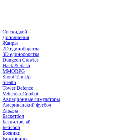
Со скидкой
Дополнения
Жанры
2D единоборства
3D единоборства
Dungeon Crawler
Hack & Slash
MMORPG
Shoot 'Em Up
Stealth
Tower Defence
Vehicular Combat
Авиационные симуляторы
Американский футбол
Аркада
Баскетбол
Беги-стреляй
Бейсбол
Боевики
Викторины