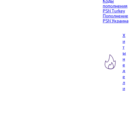
Коды
пополнения
PSN Turkey
Пополнение
PSN Украина
Х
и
т
ы
н
е
д
е
л
и