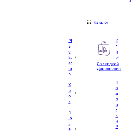
Каталог
И
Pl
г
a
р
y
ы
St
at
Со скидкой
io
Дополнения
n
П
X
о
b
д
o
п
x
и
с
N
к
in
и
t
P
e